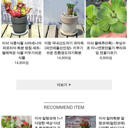
이삭 식충식물 사라세니아
이랑 국내산도자기 괴마옥
이삭 물배추(2촉) - 부상수
퍼포리아 화분 받침 세트-
(파인애플선인장)- 키우기
초 미니연못만들기 뿌리와
벌레먹은 식물 키우기쉬운
쉬운 친환경도자기화분
잎 연꽃기르기
식물
14,900원
6,900원
14,900원
더보기 ▼
RECOMMEND ITEM
이삭 칼랑코에 1+1
이삭 칼라화분 칼
다양한 색상 다년
랑코에(칼란코에)
초 화려한색감 강
다양한 색상 다년