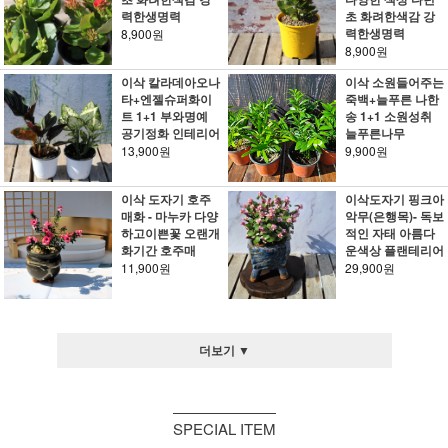
력한생명력
초 화려한색감 강
력한생명력
8,900원
8,900원
이삭 칼라데아오나
이삭 소원들어주는
타+엔젤슈퍼화이
죽백+늘푸른 나한
트 1+1 부와명예
송 1+1 소원성취
공기정화 인테리어
늘푸른나무
13,900원
9,900원
이삭 도자기 호주
이삭도자기 핑크아
매화 - 마누카 다양
악무(은행목)- 독보
하고이쁜꽃 오랜개
적인 자태 아름다
화기간 호주매
운색상 플랜테리어
11,900원
29,900원
더보기 ▼
SPECIAL ITEM