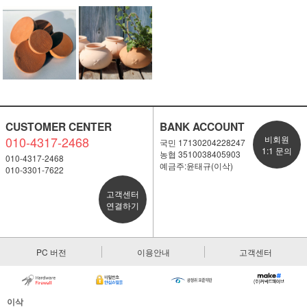
CUSTOMER CENTER
BANK ACCOUNT
010-4317-2468
비회원
국민 17130204228247
1:1 문의
농협 3510038405903
010-4317-2468
예금주:윤태규(이삭)
010-3301-7622
고객센터
연결하기
PC 버전
이용안내
고객센터
이삭