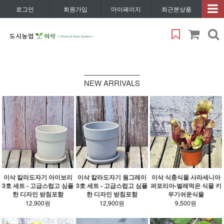
로그인
회원가입
마이페이지
최근본상품
NEW ARRIVALS
이삭 칼라도자기 아이보리
이삭 칼라도자기 웜그레이
이삭 식충식물 사라세니아
3호 세트 - 고급스럽고 심플
3호 세트 - 고급스럽고 심플
퍼포리아-벌레먹은 식물 키
한 디자인 받침포함
한 디자인 받침포함
우기쉬운식물
12,900원
12,900원
9,500원