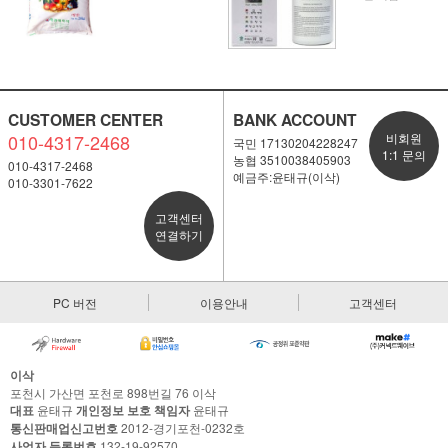
CUSTOMER CENTER
BANK ACCOUNT
010-4317-2468
비회원
국민 17130204228247
1:1 문의
농협 3510038405903
010-4317-2468
예금주:윤태규(이삭)
010-3301-7622
고객센터
연결하기
PC 버전
이용안내
고객센터
이삭
포천시 가산면 포천로 898번길 76 이삭
대표
윤태규
개인정보 보호 책임자
윤태규
통신판매업신고번호
2012-경기포천-0232호
사업자 등록번호
132-19-92570