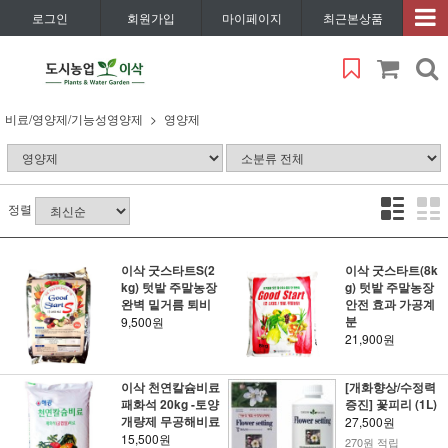
로그인
회원가입
마이페이지
최근본상품
비료/영양제/기능성영양제
영양제
정렬
이삭 굿스타트S(2
이삭 굿스타트(8k
kg) 텃밭 주말농장
g) 텃밭 주말농장
완벽 밑거름 퇴비
안전 효과 가공계
분
9,500원
21,900원
이삭 천연칼슘비료
[개화향상/수정력
패화석 20kg -토양
증진] 꽃피리 (1L)
개량제 무공해비료
27,500원
15,500원
270원 적립