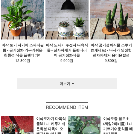
이삭 토기 자기에 스파티필
이삭 도자기 주전자 다육식
이삭 공기정화식물 스투키
름 - 공기정화 키우기쉬운
물 - 전자파제거 플랜테리
(2개세트) - 나사가 인정한
친환경 식물 플랜테리어
어 공기정화식물
전자파제거 음이온발생
12,800원
9,900원
9,800원
더보기 ▼
RECOMMEND ITEM
이삭도자기 다육식
이삭모종 불로초
물M 1+1 키루기쉬
(세잎?의비름) 1+1
운화분 다육이 오
기르기쉬운식물 베
랜관상반려식물
란다월동