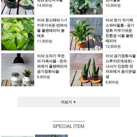
14,900원
10,900원
이삭 몬스테라 1+1
이삭 토기 자기에
키우기쉬운 반려식
스파티필름 - 공기
물 플랜테리어 봉
정화 키우기쉬운
래초
친환경 식물 플랜
테리어
11,900원
12,800원
이삭 도자기 주전
이삭 공기정화식물
자 다육식물 - 전자
스투키(2개세트) -
파제거 플랜테리어
나사가 인정한 전
공기정화식물
자파제거 음이온발
생
9,900원
9,800원
더보기 ▼
SPECIAL ITEM