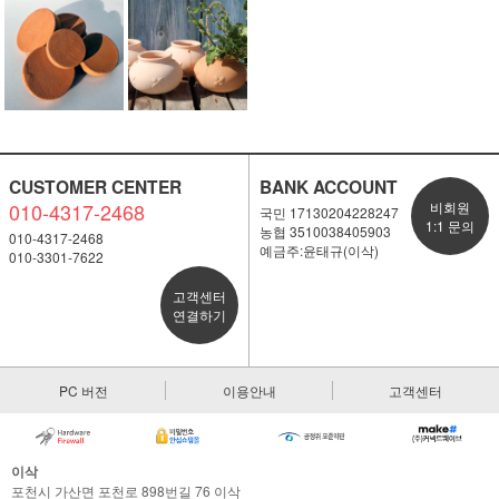
CUSTOMER CENTER
BANK ACCOUNT
010-4317-2468
비회원
국민 17130204228247
1:1 문의
농협 3510038405903
010-4317-2468
예금주:윤태규(이삭)
010-3301-7622
고객센터
연결하기
PC 버전
이용안내
고객센터
이삭
포천시 가산면 포천로 898번길 76 이삭