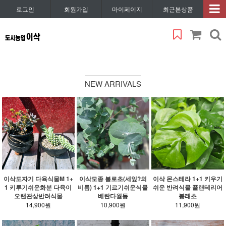
로그인
회원가입
마이페이지
최근본상품
NEW ARRIVALS
이삭도자기 다육식물M 1+
이삭모종 불로초(세잎?의
이삭 몬스테라 1+1 키우기
1 키루기쉬운화분 다육이
비름) 1+1 기르기쉬운식물
쉬운 반려식물 플랜테리어
오랜관상반려식물
베란다월동
봉래초
14,900원
10,900원
11,900원