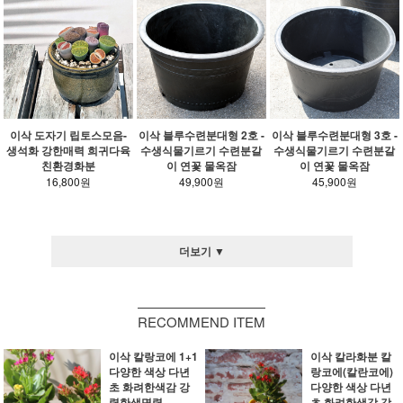
이삭 도자기 립토스모음-
이삭 블루수련분대형 2호 -
이삭 블루수련분대형 3호 -
생석화 강한매력 희귀다육
수생식물기르기 수련분갈
수생식물기르기 수련분갈
친환경화분
이 연꽃 물옥잠
이 연꽃 물옥잠
16,800원
49,900원
45,900원
더보기 ▼
RECOMMEND ITEM
이삭 칼랑코에 1+1
이삭 칼라화분 칼
다양한 색상 다년
랑코에(칼란코에)
초 화려한색감 강
다양한 색상 다년
력한생명력
초 화려한색감 강