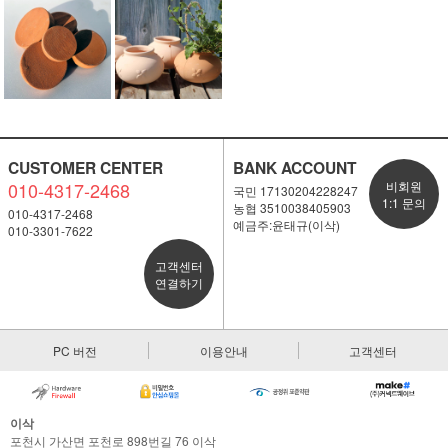
CUSTOMER CENTER
BANK ACCOUNT
010-4317-2468
비회원
국민 17130204228247
1:1 문의
농협 3510038405903
010-4317-2468
예금주:윤태규(이삭)
010-3301-7622
고객센터
연결하기
PC 버전
이용안내
고객센터
이삭
포천시 가산면 포천로 898번길 76 이삭