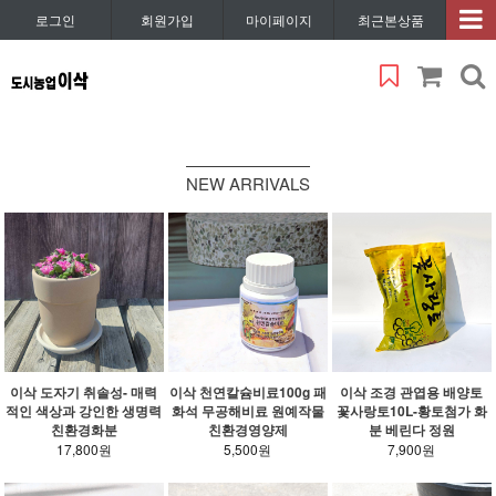
로그인
회원가입
마이페이지
최근본상품
NEW ARRIVALS
이삭 도자기 취솔성- 매력
이삭 천연칼슘비료100g 패
이삭 조경 관엽용 배양토
적인 색상과 강인한 생명력
화석 무공해비료 원예작물
꽃사랑토10L-황토첨가 화
친환경화분
친환경영양제
분 베린다 정원
17,800원
5,500원
7,900원