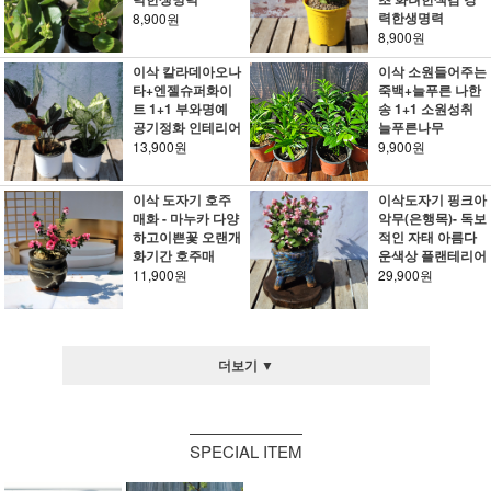
력한생명력
8,900원
8,900원
이삭 칼라데아오나
이삭 소원들어주는
타+엔젤슈퍼화이
죽백+늘푸른 나한
트 1+1 부와명예
송 1+1 소원성취
공기정화 인테리어
늘푸른나무
13,900원
9,900원
이삭 도자기 호주
이삭도자기 핑크아
매화 - 마누카 다양
악무(은행목)- 독보
하고이쁜꽃 오랜개
적인 자태 아름다
화기간 호주매
운색상 플랜테리어
11,900원
29,900원
더보기 ▼
SPECIAL ITEM