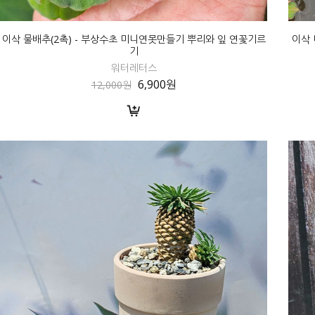
이삭 물배추(2촉) - 부상수초 미니연못만들기 뿌리와 잎 연꽃기르
이삭 
기
워터레터스
6,900원
12,000원