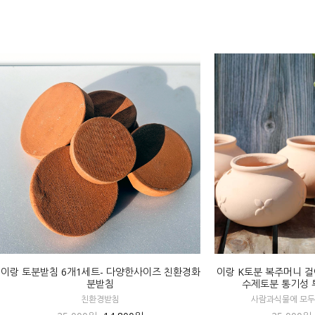
이랑 토분받침 6개1세트- 다양한사이즈 친환경화
이랑 K토분 복주머니 걸이
분받침
수제토분 통기성 
친환경받침
사람과식물에 모두