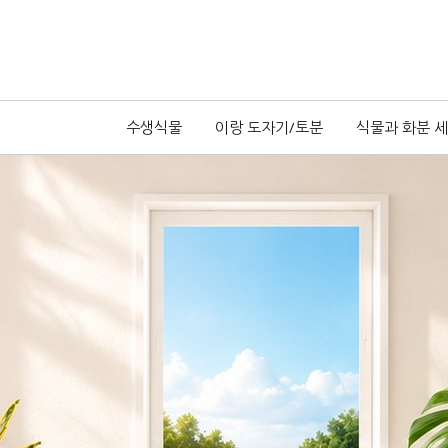
수생식물
이랑 도자기/토분
식물과 화분 